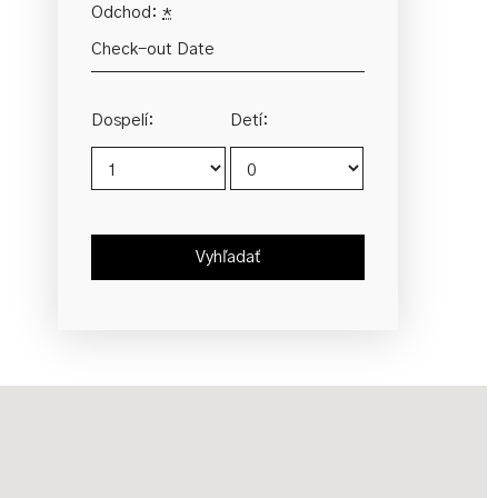
Odchod:
*
Dospelí:
Detí: