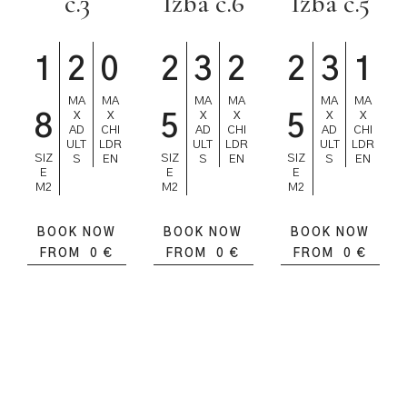
č.3
Izba č.6
Izba č.5
1
2
0
2
3
2
2
3
1
MA
MA
MA
MA
MA
MA
X
X
X
X
X
X
8
5
5
AD
CHI
AD
CHI
AD
CHI
ULT
LDR
ULT
LDR
ULT
LDR
SIZ
SIZ
SIZ
S
EN
S
EN
S
EN
E
E
E
M2
M2
M2
BOOK NOW
BOOK NOW
BOOK NOW
FROM
0
€
FROM
0
€
FROM
0
€